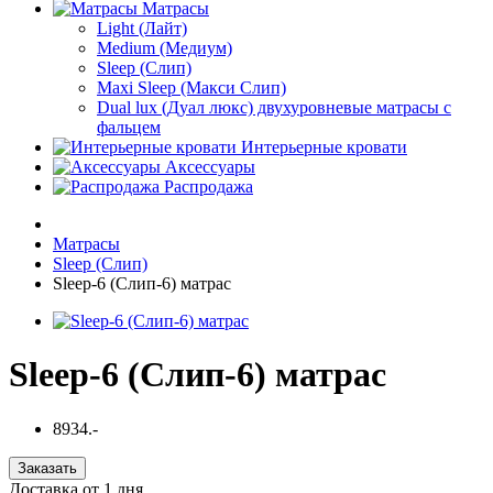
Матрасы
Light (Лайт)
Medium (Медиум)
Sleep (Слип)
Maxi Sleep (Макси Слип)
Dual lux (Дуал люкс) двухуровневые матрасы с
фальцем
Интерьерные кровати
Аксессуары
Распродажа
Матрасы
Sleep (Слип)
Sleep-6 (Слип-6) матрас
Sleep-6 (Слип-6) матрас
8934.-
Заказать
Доставка от 1 дня